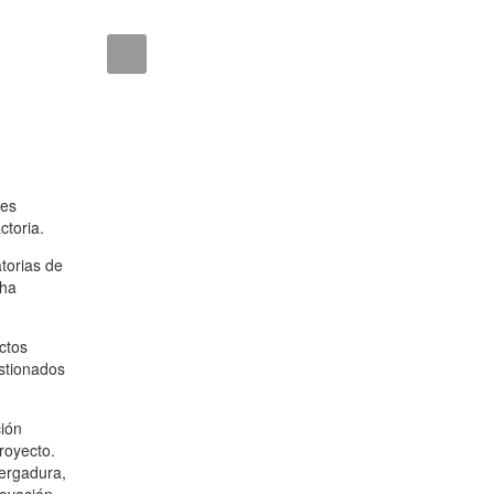
tes
ctoria.
torias de
cha
ctos
stionados
ción
royecto.
vergadura,