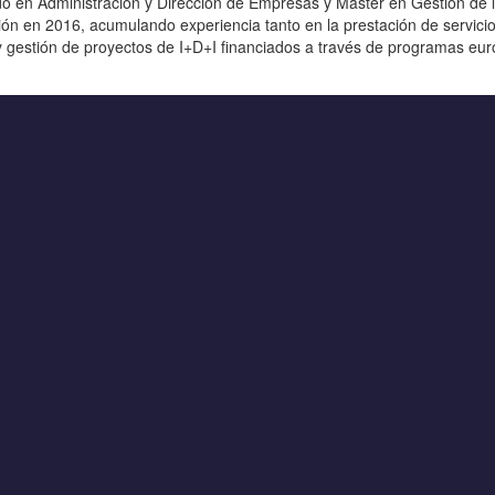
o en Administración y Dirección de Empresas y Máster en Gestión de 
ción en 2016, acumulando experiencia tanto en la prestación de servici
 y gestión de proyectos de I+D+I financiados a través de programas eu