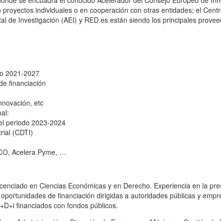
, donde se encuadra el conocido Acelerador del Consejo Europeo de Inn
 proyectos individuales o en cooperación con otras entidades; el Centr
atal de Investigación (AEI) y RED.es están siendo los principales prove
odo 2021-2027
de financiación
nnovación, etc
al:
 el periodo 2023-2024
rial (CDTI)
ECO, Acelera Pyme, …
icenciado en Ciencias Económicas y en Derecho. Experiencia en la pre
e oportunidades de financiación dirigidas a autoridades públicas y emp
I+D+i financiados con fondos públicos.