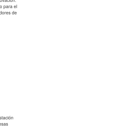
ovación.
o para el
edores de
stación
resas